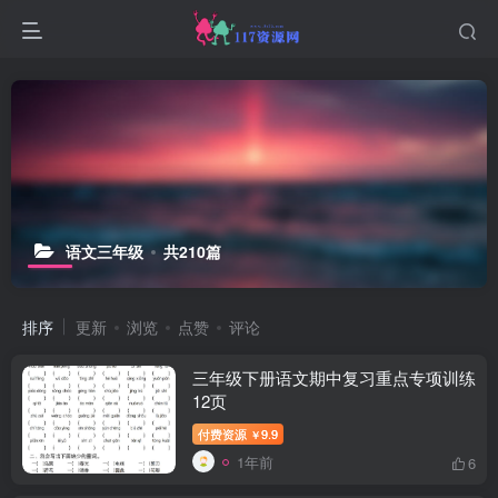
语文三年级
共210篇
排序
更新
浏览
点赞
评论
三年级下册语文期中复习重点专项训练
12页
付费资源
9.9
￥
1年前
6