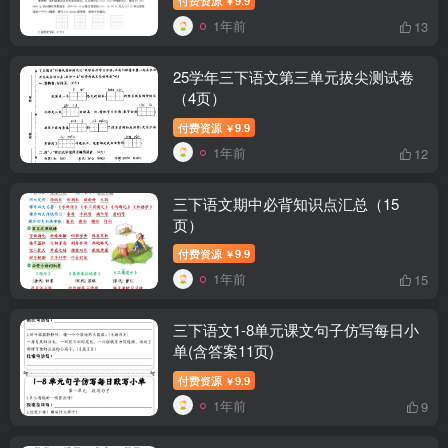
￥
1年前
13
25学年三下语文第三单元拔尖测试卷
（4页）
付费资源
9.9
￥
1年前
12
三下语文期中必背知识点汇总（15
页）
付费资源
9.9
￥
1年前
15
三下语文1-8单元课文句子仿写每日小
单(含答案11页)
付费资源
9.9
￥
1年前
9