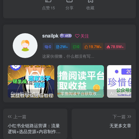
点赞
15
分享
收藏
snailpk
关注
0
2W+
0
19.7W+
78.9W+
这家伙很懒，什么都没有写...
Coze扣子工作流一键生成道家玄学短视频，实战保姆级教程
零撸阅读平台获取收益，最新无门槛平台，一部手机即可操作，单日收益50-3张【揭秘】
上一篇
下一篇
小红书全链路运营课：流量
无更多文章
逻辑+选品货源+内容制作
+矩阵起号，新手也能赚钱