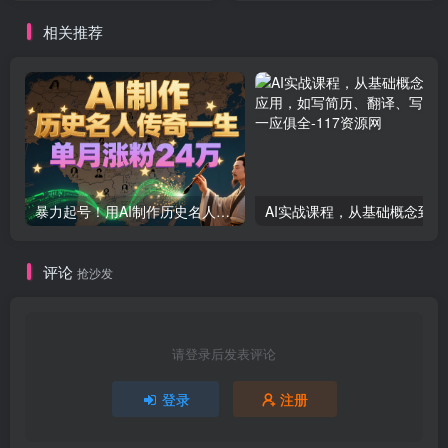
相关推荐
暴力起号！用AI制作历史名人传奇一生，单月涨粉24万，涨粉+变现赛道黑马来了
AI实战
评论
抢沙发
请登录后发表评论
登录
注册