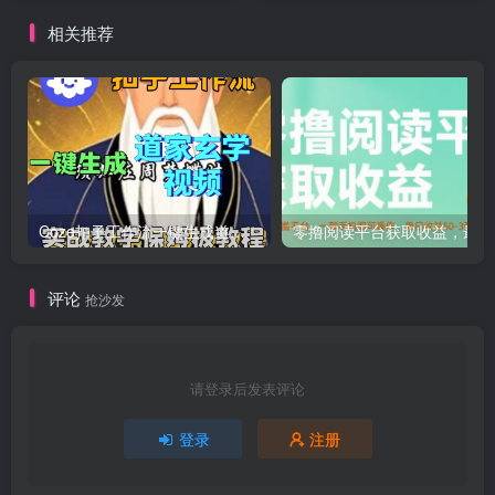
相关推荐
Coze扣子工作流一键生成道家玄学短视频，实战保姆级教程
零撸
评论
抢沙发
请登录后发表评论
登录
注册