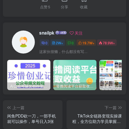
点赞
5
分享
收藏
snailpk
关注
0
2W+
0
19.7W+
78.9W+
这家伙很懒，什么都没有写...
AI公众号爆文创作变现，2025公众号爆文教程(包含指令)
零撸阅读平台获取收益，最新无门槛平台，一部手机即可操作，单日收益50-3张【揭秘】
上一篇
下一篇
闲鱼PDD砍一刀，一部手机
TikTok全链路变现实操课
就可以操作，单号日入3张
程，全方位助力学员掌握TK
变现技能