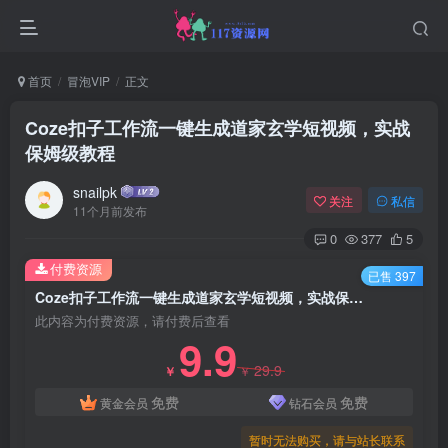
首页
冒泡VIP
正文
Coze扣子工作流一键生成道家玄学短视频，实战
保姆级教程
snailpk
关注
私信
11个月前发布
0
377
5
付费资源
已售 397
Coze扣子工作流一键生成道家玄学短视频，实战保姆级教程
此内容为付费资源，请付费后查看
9.9
29.9
￥
￥
免费
免费
黄金会员
钻石会员
暂时无法购买，请与站长联系