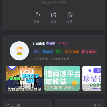
喜欢就支持一下吧
点赞
9
分享
收藏
snailpk
关注
0
2W+
0
19.7W+
78.9W+
这家伙很懒，什么都没有写...
Coze扣子工作流一键生成道家玄学短视频，实战保姆级教程
零撸阅读平台获取收益，最新无门槛平台，一部手机即可操作，单日收益50-3张【揭秘】
上一篇
下一篇