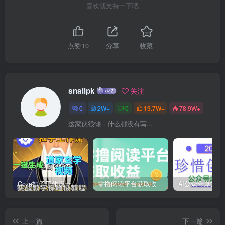
喜欢就支持一下吧
点赞
10
分享
收藏
snailpk
关注
0
2W+
0
19.7W+
78.9W+
这家伙很懒，什么都没有写...
Coze扣子工作流一键生成道家玄学短视频，实战保姆级教程
零撸阅读平台获取收益，最新无门槛平台，一部手机即可操作，单日收益50-3张【揭秘】
上一篇
下一篇