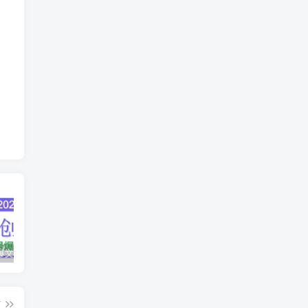
AI公众号爆文创作变现，2025公众号爆文教程(包含指令)
众影AI由空前强大的AI技术打造的AI工具天花板
蛋花免费小说新人1元红包
篇