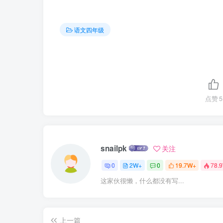
语文四年级
点赞
5
snailpk
关注
0
2W+
0
19.7W+
78.
这家伙很懒，什么都没有写...
上一篇