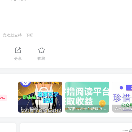
喜欢就支持一下吧
分享
收藏
9W+
Coze扣子工作流一键生成道家玄学短视频，实战保姆级教程
零撸阅读平台获取收益，最新无门槛平台，一部手机即可操作，单日收益50-3张【揭秘】
下一