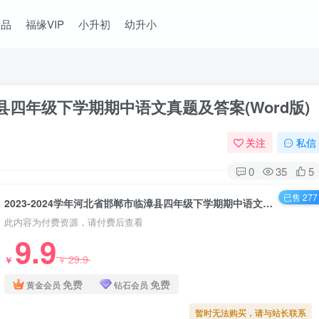
精品
福缘VIP
小升初
幼升小
漳县四年级下学期期中语文真题及答案(Word版)
关注
私信
0
35
5
已售 277
2023-2024学年河北省邯郸市临漳县四年级下学期期中语文真题及答案(Word版)
此内容为付费资源，请付费后查看
9.9
29.9
￥
￥
免费
免费
黄金会员
钻石会员
暂时无法购买，请与站长联系