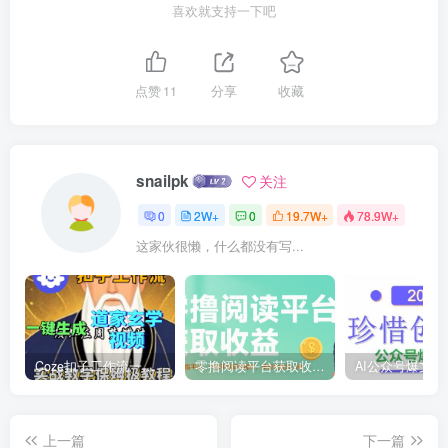
喜欢就支持一下吧
点赞
11
分享
收藏
snailpk
关注
0
2W+
0
19.7W+
78.9W+
这家伙很懒，什么都没有写...
Coze扣子工作流一键生成道家玄学短视频，实战保姆级教程
零撸阅读平台获取收益，最新无门槛平台，一部手机即可操作，单日收益50-3张【揭秘】
上一篇
下一篇