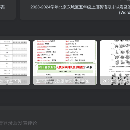
答案
2023-2024学年北京东城区五年级上册英语期末试卷及
(Wor
【默写】25春人教pep五下英语单词默写表（4页）
五下英语人教版单词表晨读晚默小纸条
请登录后发表评论