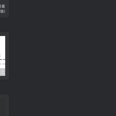
答案
d版)
2023-2024学年北京丰台区五年级上册英语期末试卷及答案(Word版)
【五年级pep版英语】五年级下英语全册知识点汇总(背诵版)
【背诵单】