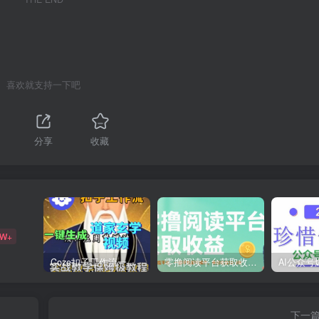
喜欢就支持一下吧
分享
收藏
9W+
Coze扣子工作流一键生成道家玄学短视频，实战保姆级教程
零撸阅读平台获取收益，最新无门槛平台，一部手机即可操作，单日收益50-3张【揭秘】
下一