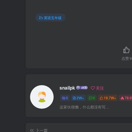
英语五年级
点赞
9
snailpk
关注
0
2W+
0
19.7W+
78.
这家伙很懒，什么都没有写...
上一篇