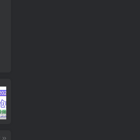
AI公众号爆文创作变现，2025公众号爆文教程(包含指令)
众影AI由空前强大的AI技术打造的AI工具天花板
蛋花免费小说新人1元红包
篇