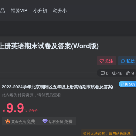
精品
福缘VIP
小升初
幼升小
级上册英语期末试卷及答案(Word版)
关注
私信
0
46
9
已售 569
2023-2024学年北京朝阳区五年级上册英语期末试卷及答案(Word版)
此内容为付费资源，请付费后查看
9.9
29.9
￥
￥
免费
免费
黄金会员
钻石会员
暂时无法购买，请与站长联系