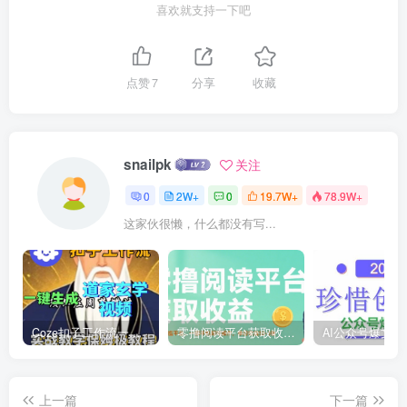
喜欢就支持一下吧
点赞
7
分享
收藏
snailpk
关注
0
2W+
0
19.7W+
78.9W+
这家伙很懒，什么都没有写...
Coze扣子工作流一键生成道家玄学短视频，实战保姆级教程
零撸阅读平台获取收益，最新无门槛平台，一部手机即可操作，单日收益50-3张【揭秘】
上一篇
下一篇