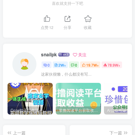
喜欢就支持一下吧
点赞
12
分享
收藏
snailpk
关注
0
2W+
0
19.7W+
78.9W+
这家伙很懒，什么都没有写...
Coze扣子工作流一键生成道家玄学短视频，实战保姆级教程
零撸阅读平台获取收益，最新无门槛平台，一部手机即可操作，单日收益50-3张【揭秘】
上一篇
下一篇