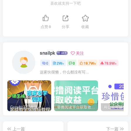
喜欢就支持一下吧
点赞
8
分享
收藏
snailpk
关注
0
2W+
0
19.7W+
78.9W+
这家伙很懒，什么都没有写...
Coze扣子工作流一键生成道家玄学短视频，实战保姆级教程
零撸阅读平台获取收益，最新无门槛平台，一部手机即可操作，单日收益50-3张【揭秘】
上一篇
下一篇