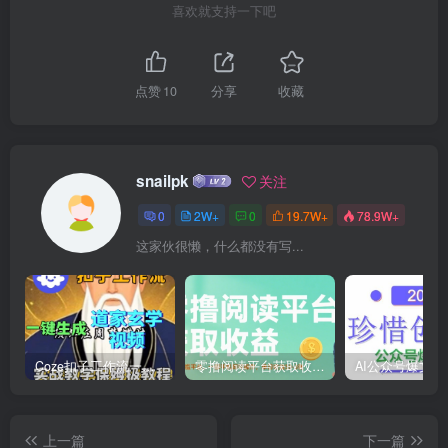
喜欢就支持一下吧
点赞
10
分享
收藏
snailpk
关注
0
2W+
0
19.7W+
78.9W+
这家伙很懒，什么都没有写...
Coze扣子工作流一键生成道家玄学短视频，实战保姆级教程
零撸阅读平台获取收益，最新无门槛平台，一部手机即可操作，单日收益50-3张【揭秘】
上一篇
下一篇