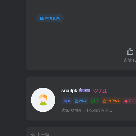
中考真题
点赞
1
snailpk
关注
0
2W+
0
19.7W+
78.
这家伙很懒，什么都没有写...
上一篇