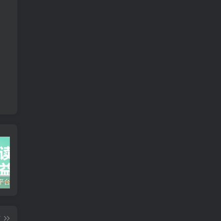
零撸阅读平台获取收益，最新无门槛平台，一部手机即可操作，单日收益50-3张【揭秘】
众影AI由空前强大的AI技术打造的AI工具天花板
蛋花免费小说新人1元红包
篇