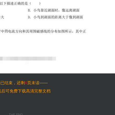
览已结束，还剩
6
页未读——
品后可免费下载高清完整文档
THE END