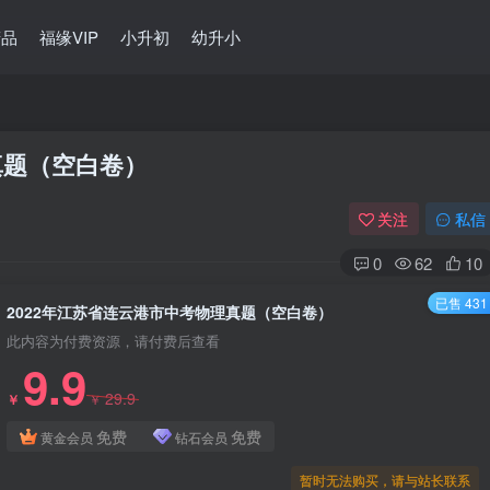
精品
福缘VIP
小升初
幼升小
真题（空白卷）
关注
私信
0
62
10
已售 431
2022年江苏省连云港市中考物理真题（空白卷）
此内容为付费资源，请付费后查看
9.9
29.9
￥
￥
免费
免费
黄金会员
钻石会员
暂时无法购买，请与站长联系