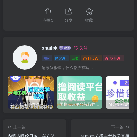
点赞
5
分享
收藏
snailpk
关注
0
2W+
0
19.7W+
78.9W+
这家伙很懒，什么都没有写...
Coze扣子工作流一键生成道家玄学短视频，实战保姆级教程
零撸阅读平台获取收益，最新无门槛平台，一部手机即可操作，单日收益50-3张【揭秘】
上一篇
下一篇
内蒙古呼伦贝尔、兴安盟
2023年安徽中考数学真题