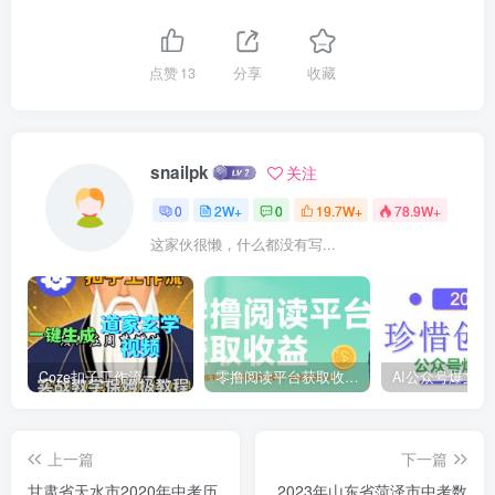
点赞
13
分享
收藏
snailpk
关注
0
2W+
0
19.7W+
78.9W+
这家伙很懒，什么都没有写...
Coze扣子工作流一键生成道家玄学短视频，实战保姆级教程
零撸阅读平台获取收益，最新无门槛平台，一部手机即可操作，单日收益50-3张【揭秘】
上一篇
下一篇
甘肃省天水市2020年中考历
2023年山东省菏泽市中考数