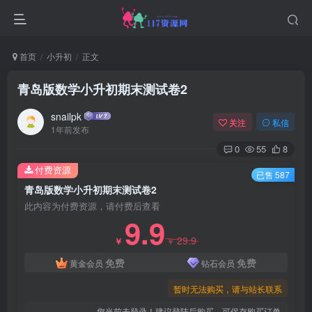
首页
小升初
正文
青岛版数学小升初期末测试卷2
snailpk
关注
私信
1年前发布
0
55
8
付费资源
已售 587
青岛版数学小升初期末测试卷2
此内容为付费资源，请付费后查看
9.9
29.9
￥
￥
免费
免费
黄金会员
钻石会员
暂时无法购买，请与站长联系
您当前未登录！建议登陆后购买，可保存购买订单