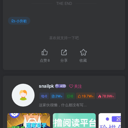
THE END
小升初
喜欢就支持一下吧
点赞
8
分享
收藏
snailpk
关注
0
2W+
0
19.7W+
78.9W+
这家伙很懒，什么都没有写...