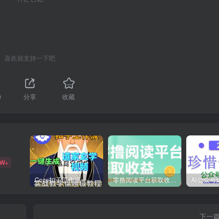
喜欢就支持一下吧
0
分享
收藏
9W+
Coze扣子工作流一键生成道家玄学短视频，实战保姆级教程
零撸阅读平台获取收益，最新无门槛平台，一部手机即可操作，单日收益50-3张【揭秘】
下一