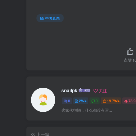
中考真题
点赞
1
snailpk
关注
0
2W+
0
19.7W+
78.
这家伙很懒，什么都没有写...
上一篇