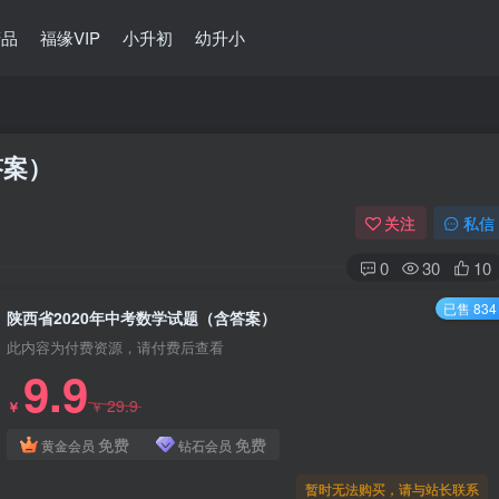
精品
福缘VIP
小升初
幼升小
答案）
关注
私信
0
30
10
已售 834
陕西省2020年中考数学试题（含答案）
此内容为付费资源，请付费后查看
9.9
29.9
￥
￥
免费
免费
黄金会员
钻石会员
暂时无法购买，请与站长联系