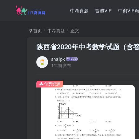
中考真题
冒泡VIP
中创VIP
首页
中考真题
正文
陕西省2020年中考数学试题（含
snailpk
1年前发布
付费资源