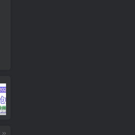
AI公众号爆文创作变现，2025公众号爆文教程(包含指令)
众影AI由空前强大的AI技术打造的AI工具天花板
蛋花免费小说新人1元红包
篇