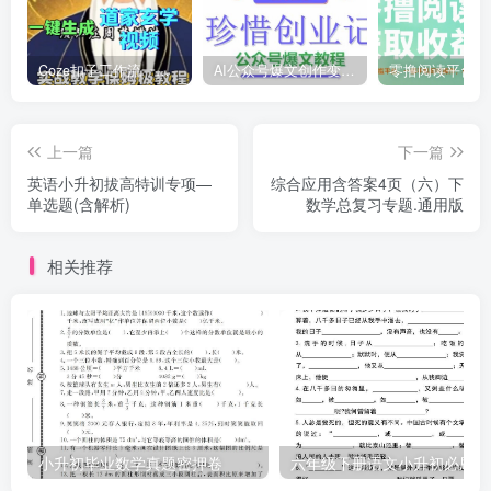
Coze扣子工作流一键生成道家玄学短视频，实战保姆级教程
AI公众号爆文创作变现，2025公众号爆文教程(包含指令)
上一篇
下一篇
英语小升初拔高特训专项—
综合应用含答案4页（六）下
单选题(含解析)
数学总复习专题.通用版
相关推荐
小升初毕业数学真题密押卷
六