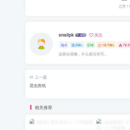
点赞
1
snailpk
关注
0
2W+
0
19.7W+
78.
这家伙很懒，什么都没有写...
上一篇
昆虫剪纸
相关推荐