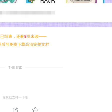
览已结束，还剩
8
页未读——
品后可免费下载高清完整文档
THE END
喜欢就支持一下吧