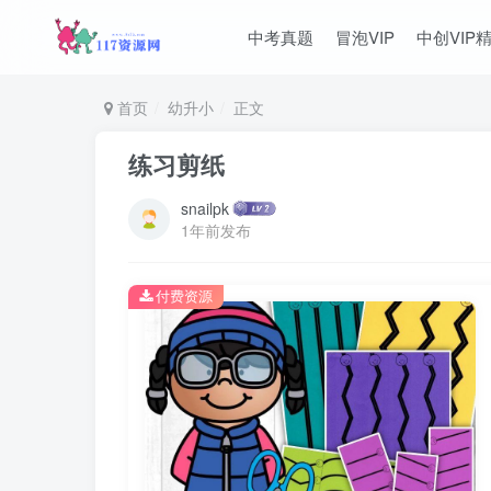
中考真题
冒泡VIP
中创VIP
首页
幼升小
正文
练习剪纸
snailpk
1年前发布
付费资源