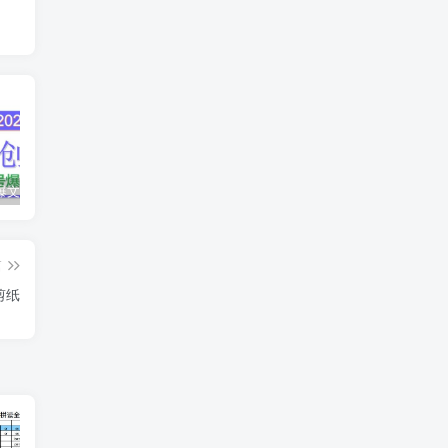
AI公众号爆文创作变现，2025公众号爆文教程(包含指令)
众影AI由空前强大的AI技术打造的AI工具天花板
蛋花免费小说新人1元红包
篇
剪纸