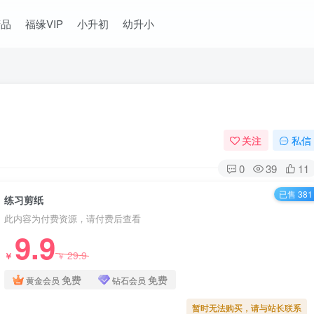
精品
福缘VIP
小升初
幼升小
关注
私信
0
39
11
已售 381
练习剪纸
此内容为付费资源，请付费后查看
9.9
29.9
￥
￥
免费
免费
黄金会员
钻石会员
暂时无法购买，请与站长联系