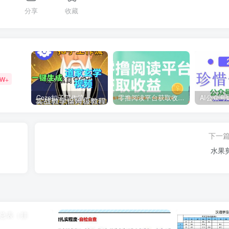
1
分享
收藏
9W+
Coze扣子工作流一键生成道家玄学短视频，实战保姆级教程
零撸阅读平台获取收益，最新无门槛平台，一部手机即可操作，单日收益50-3张【揭秘】
下一
水果