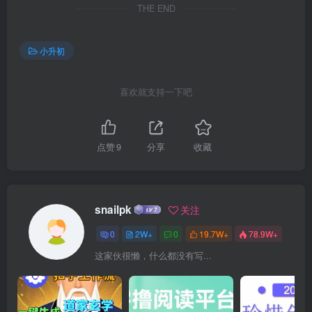
THE END
小升初
喜欢就支持一下吧
点赞
9
分享
收藏
snailpk
关注
0
2W+
0
19.7W+
78.9W+
这家伙很懒，什么都没有写...