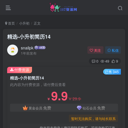
首页
小升初
正文
精选-小升初简历14
snailpk
关注
私信
1年前发布
0
49
9
付费资源
已售 345
精选-小升初简历14
此内容为付费资源，请付费后查看
9.9
29.9
￥
￥
免费
免费
黄金会员
钻石会员
暂时无法购买，请与站长联系
您当前未登录！建议登陆后购买，可保存购买订单