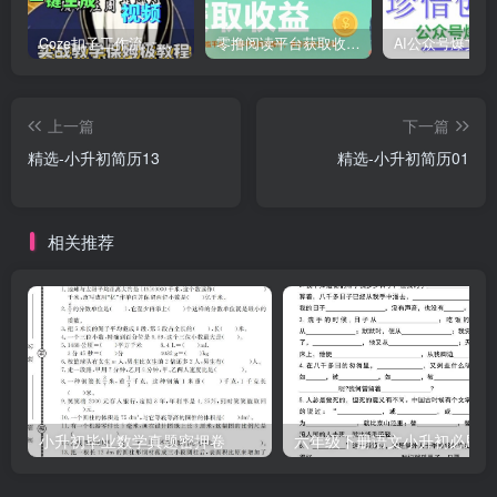
Coze扣子工作流一键生成道家玄学短视频，实战保姆级教程
零撸阅读平台获取收益，最新无门槛平台，一部手机即可操作，单日收益50-3张【揭秘】
上一篇
下一篇
精选-小升初简历13
精选-小升初简历01
相关推荐
小升初毕业数学真题密押卷
六