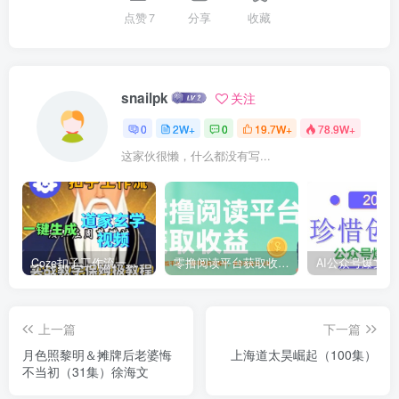
点赞
7
分享
收藏
snailpk
关注
0
2W+
0
19.7W+
78.9W+
这家伙很懒，什么都没有写...
Coze扣子工作流一键生成道家玄学短视频，实战保姆级教程
零撸阅读平台获取收益，最新无门槛平台，一部手机即可操作，单日收益50-3张【揭秘】
上一篇
下一篇
月色照黎明＆摊牌后老婆悔
上海道太昊崛起（100集）
不当初（31集）徐海文