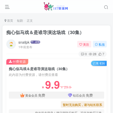
首页
短剧
正文
痴心似马戏＆是谁导演这场戏（30集）
snailpk
关注
私信
1年前发布
0
28
7
付费资源
已售 836
痴心似马戏＆是谁导演这场戏（30集）
此内容为付费资源，请付费后查看
9.9
29.9
￥
￥
免费
免费
黄金会员
钻石会员
暂时无法购买，请与站长联系
您当前未登录！建议登陆后购买，可保存购买订单