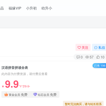
精品
福缘VIP
小升初
幼升小
关注
私信
0
57
10
已售 196
汉语拼音拼读全表
此内容为付费资源，请付费后查看
9.9
29.9
￥
￥
免费
免费
黄金会员
钻石会员
暂时无法购买，请与站长联系