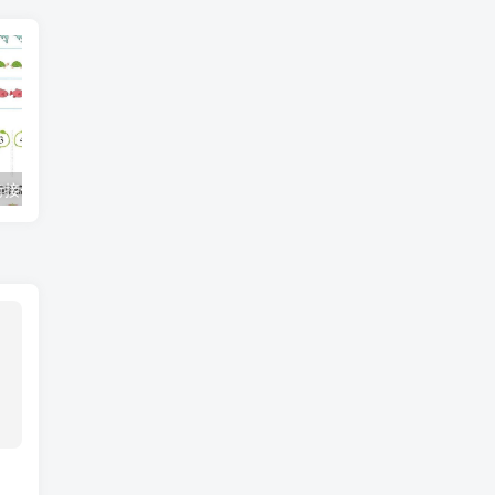
【数学】幼小衔接一日一练5：数学（44页）
【数学】数字连线普通