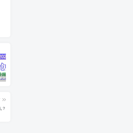
AI公众号爆文创作变现，2025公众号爆文教程(包含指令)
众影AI由空前强大的AI技术打造的AI工具天花板
蛋花免费小说新人1元红包
篇
么？