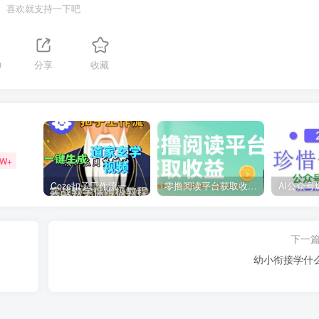
喜欢就支持一下吧
0
分享
收藏
9W+
Coze扣子工作流一键生成道家玄学短视频，实战保姆级教程
零撸阅读平台获取收益，最新无门槛平台，一部手机即可操作，单日收益50-3张【揭秘】
下一
幼小衔接学什