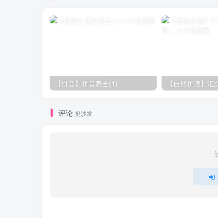
【拼音】拼音表全(1)
【自然拼读】汇
评论
抢沙发