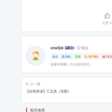
点赞
1
snailpk
关注
0
2W+
0
19.7W+
78.
这家伙很懒，什么都没有写...
上一篇
【自然拼读】汇总表（挂图）
相关推荐