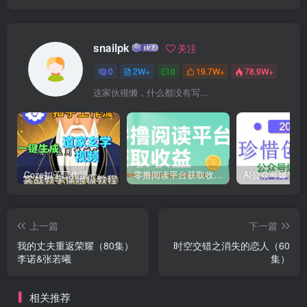
snailpk
关注
0
2W+
0
19.7W+
78.9W+
这家伙很懒，什么都没有写...
Coze扣子工作流一键生成道家玄学短视频，实战保姆级教程
零撸阅读平台获取收益，最新无门槛平台，一部手机即可操作，单日收益50-3张【揭秘】
上一篇
下一篇
我的丈夫重返荣耀（80集）
时空交错之消失的恋人（60
李诺&张若曦
集）
相关推荐