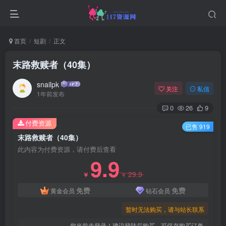
首页
短剧
正文
末路救赎者（40集）
snailpk
关注
私信
1年前发布
0
26
9
付费资源
已售 919
末路救赎者（40集）
此内容为付费资源，请付费后查看
9.9
29.9
￥
￥
免费
免费
黄金会员
钻石会员
暂时无法购买，请与站长联系
您当前未登录！建议登陆后购买，可保存购买订单