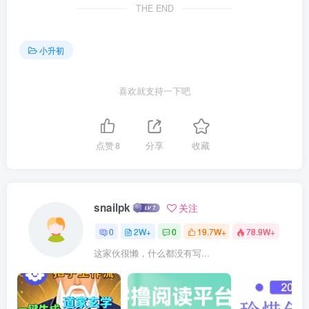
THE END
小升初
喜欢就支持一下吧
点赞
8
分享
收藏
snailpk
关注
0
2W+
0
19.7W+
78.9W+
这家伙很懒，什么都没有写...