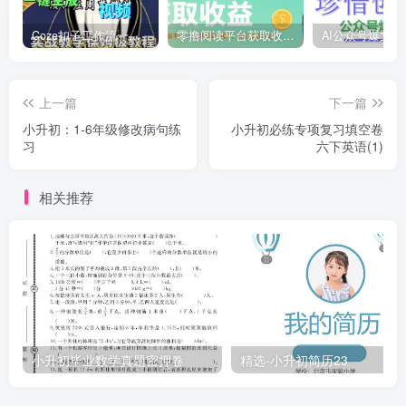
Coze扣子工作流一键生成道家玄学短视频，实战保姆级教程
零撸阅读平台获取收益，最新无门槛平台，一部手机即可操作，单日收益50-3张【揭秘】
上一篇
下一篇
小升初：1-6年级修改病句练
小升初必练专项复习填空卷
习
六下英语(1)
相关推荐
小升初毕业数学真题密押卷
精选-小升初简历23