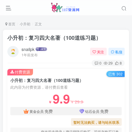
首页
小升初
正文
小升初：复习四大名著（100道练习题）
snailpk
关注
私信
1年前发布
0
29
8
付费资源
已售 302
小升初：复习四大名著（100道练习题）
此内容为付费资源，请付费后查看
9.9
29.9
￥
￥
免费
免费
黄金会员
钻石会员
暂时无法购买，请与站长联系
您当前未登录！建议登陆后购买，可保存购买订单