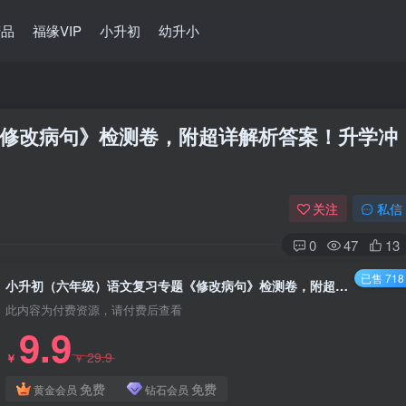
精品
福缘VIP
小升初
幼升小
修改病句》检测卷，附超详解析答案！升学冲
关注
私信
0
47
13
已售 718
小升初（六年级）语文复习专题《修改病句》检测卷，附超详解析答案！升学冲刺备用
此内容为付费资源，请付费后查看
9.9
29.9
￥
￥
免费
免费
黄金会员
钻石会员