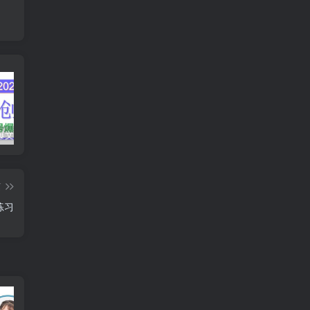
AI公众号爆文创作变现，2025公众号爆文教程(包含指令)
众影AI由空前强大的AI技术打造的AI工具天花板
蛋花免费小说新人1元红包
篇
练习