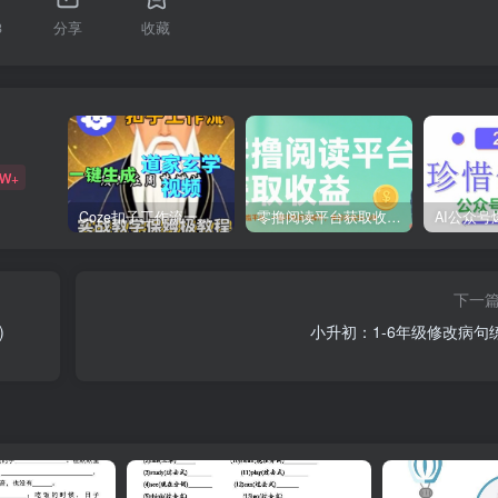
3
分享
收藏
9W+
Coze扣子工作流一键生成道家玄学短视频，实战保姆级教程
零撸阅读平台获取收益，最新无门槛平台，一部手机即可操作，单日收益50-3张【揭秘】
下一
)
小升初：1-6年级修改病句