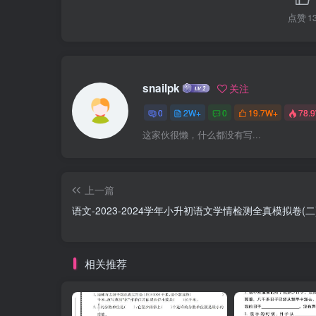
点赞
1
snailpk
关注
0
2W+
0
19.7W+
78.
这家伙很懒，什么都没有写...
上一篇
语文-2023-2024学年小升初语文学情检测全真模拟卷(二
相关推荐