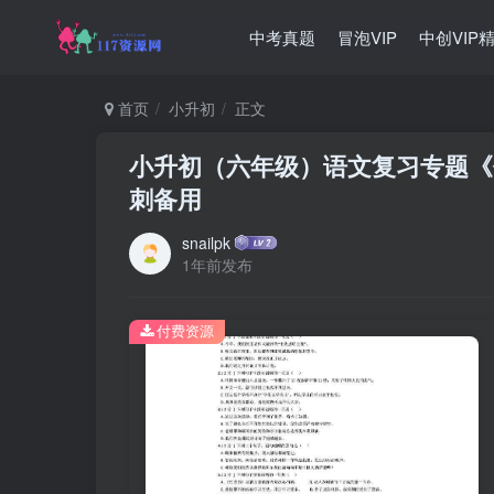
中考真题
冒泡VIP
中创VIP
首页
小升初
正文
小升初（六年级）语文复习专题《
刺备用
snailpk
1年前发布
付费资源