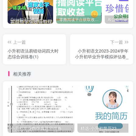
Coze扣子工作流一键生成道家玄学短视频，实战保姆级教程
零撸阅读平台获取收益，最新无门槛平台，一部手机即可操作，单日收益50-3张【揭秘】
上一篇
下一篇
小升初语法易错动词四大时
小升初语文2023-2024学年
态综合训练卷(1)
小升初毕业升学模拟评估卷_
相关推荐
小升初毕业数学真题密押卷
精选-小升初简历23