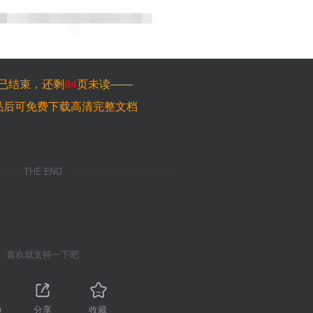
已结束，还剩
84
页未读——
品后可免费下载高清完整文档
THE END
喜欢就支持一下吧
0
分享
收藏