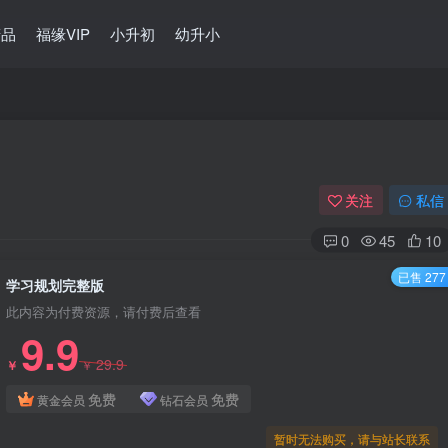
精品
福缘VIP
小升初
幼升小
关注
私信
0
45
10
已售 277
学习规划完整版
此内容为付费资源，请付费后查看
9.9
29.9
￥
￥
免费
免费
黄金会员
钻石会员
暂时无法购买，请与站长联系