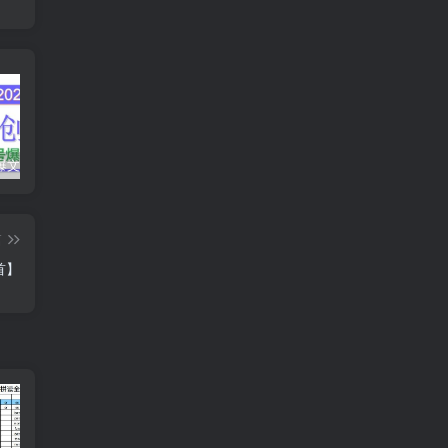
AI公众号爆文创作变现，2025公众号爆文教程(包含指令)
众影AI由空前强大的AI技术打造的AI工具天花板
蛋花免费小说新人1元红包
篇
首】