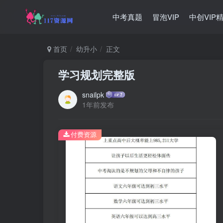
中考真题
冒泡VIP
中创VIP
首页
幼升小
正文
学习规划完整版
snailpk
1年前发布
付费资源