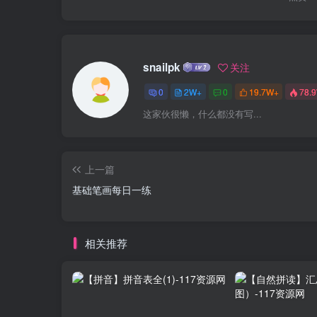
snailpk
关注
0
2W+
0
19.7W+
78.
这家伙很懒，什么都没有写...
上一篇
基础笔画每日一练
相关推荐