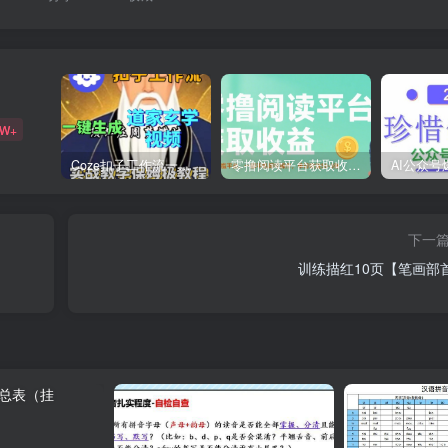
9W+
Coze扣子工作流一键生成道家玄学短视频，实战保姆级教程
零撸阅读平台获取收益，最新无门槛平台，一部手机即可操作，单日收益50-3张【揭秘】
下一
训练描红10页【笔画部