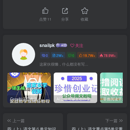
点赞
11
分享
收藏
snailpk
关注
0
2W+
0
19.7W+
78.9W+
这家伙很懒，什么都没有写...
Coze扣子工作流一键生成道家玄学短视频，实战保姆级教程
AI公众号爆文创作变现，2025公众号爆文教程(包含指令)
上一篇
下一篇
四（上）语文第八单元知识
四（上）语文重点第5单元重