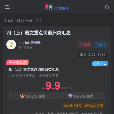
首页
语文四年级
正文
四（上）语文重点词语归类汇总
snailpk
关注
私信
1年前发布
0
30
11
付费资源
已售 814
四（上）语文重点词语归类汇总
此内容为付费资源，请付费后查看
9.9
29.9
￥
￥
免费
免费
黄金会员
钻石会员
暂时无法购买，请与站长联系
您当前未登录！建议登陆后购买，可保存购买订单