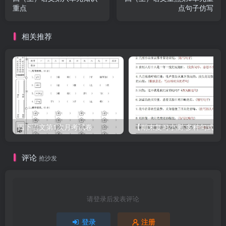
重点
点句子仿写
相关推荐
四下语文第1次月考试卷
【期末复习小测-多种句式转换专项练习-
评论
抢沙发
请登录后发表评论
登录
注册