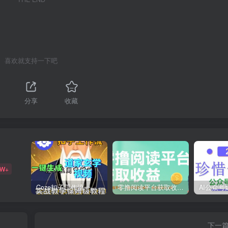
喜欢就支持一下吧
分享
收藏
9W+
Coze扣子工作流一键生成道家玄学短视频，实战保姆级教程
零撸阅读平台获取收益，最新无门槛平台，一部手机即可操作，单日收益50-3张【揭秘】
下一