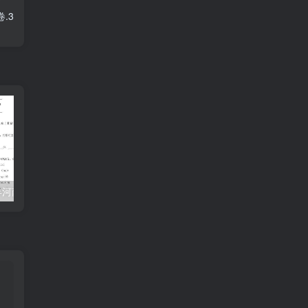
.3
2023-2024学年河南省郑州市惠济区四年级上学期期末语文真题及答案(Word版)
【期末复习：按课文内容填空】四上语文