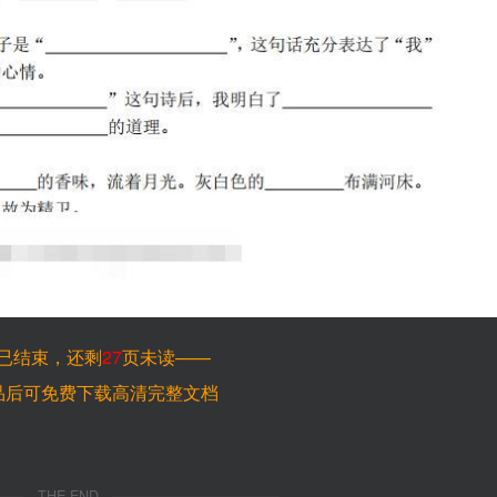
已结束，还剩
27
页未读——
品后可免费下载高清完整文档
THE END