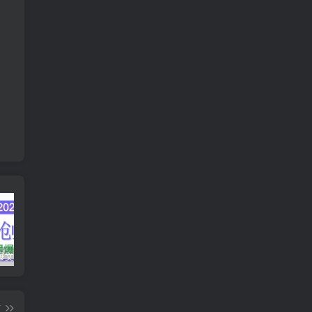
AI公众号爆文创作变现，2025公众号爆文教程(包含指令)
众影AI由空前强大的AI技术打造的AI工具天花板
蛋花免费小说新人1元红包
篇