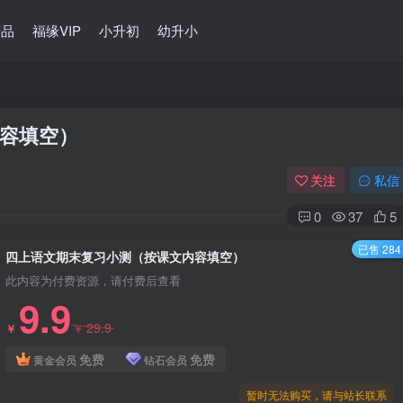
精品
福缘VIP
小升初
幼升小
容填空）
关注
私信
0
37
5
已售 284
四上语文期末复习小测（按课文内容填空）
此内容为付费资源，请付费后查看
9.9
29.9
￥
￥
免费
免费
黄金会员
钻石会员
暂时无法购买，请与站长联系