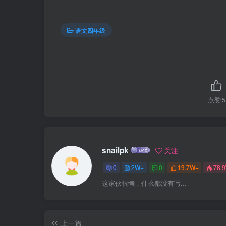
语文四年级
点赞
5
snailpk
关注
0
2W+
0
19.7W+
78.
这家伙很懒，什么都没有写...
上一篇