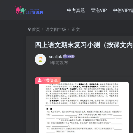
中考真题
冒泡VIP
中创VIP
首页
语文四年级
正文
四上语文期末复习小测（按课文内
snailpk
1年前发布
付费资源