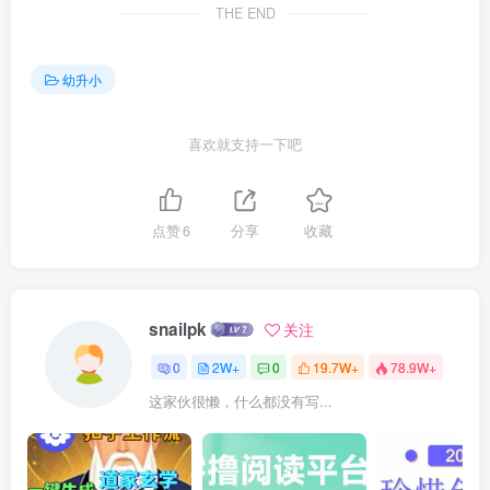
THE END
幼升小
喜欢就支持一下吧
点赞
6
分享
收藏
snailpk
关注
0
2W+
0
19.7W+
78.9W+
这家伙很懒，什么都没有写...