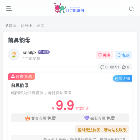
首页
幼升小
正文
前鼻韵母
snailpk
关注
私信
1年前发布
0
51
6
付费资源
已售 896
前鼻韵母
此内容为付费资源，请付费后查看
9.9
29.9
￥
￥
免费
免费
黄金会员
钻石会员
暂时无法购买，请与站长联系
您当前未登录！建议登陆后购买，可保存购买订单