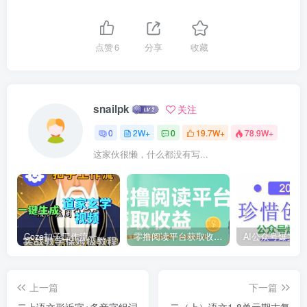
点赞
6
分享
收藏
snailpk
关注
0
2W+
0
19.7W+
78.9W+
这家伙很懒，什么都没有写...
Coze扣子工作流一键生成道家玄学短视频，实战保姆级教程
零撸阅读平台获取收益，最新无门槛平台，一部手机即可操作，单日收益50-3张【揭秘】
上一篇
下一篇