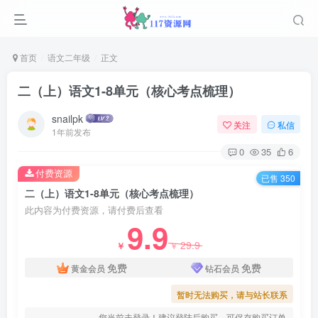
首页
语文二年级
正文
二（上）语文1-8单元（核心考点梳理）
snailpk
关注
私信
1年前发布
0
35
6
付费资源
已售 350
二（上）语文1-8单元（核心考点梳理）
此内容为付费资源，请付费后查看
9.9
29.9
￥
￥
免费
免费
黄金会员
钻石会员
暂时无法购买，请与站长联系
您当前未登录！建议登陆后购买，可保存购买订单