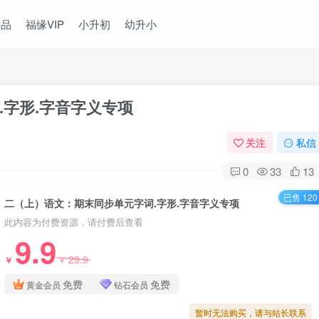
精品
福缘VIP
小升初
幼升小
.字形.字音字义专项
关注
私信
0
33
13
已售 120
二（上）语文：期末同步单元字词.字形.字音字义专项
此内容为付费资源，请付费后查看
9.9
29.9
￥
￥
免费
免费
黄金会员
钻石会员
暂时无法购买，请与站长联系