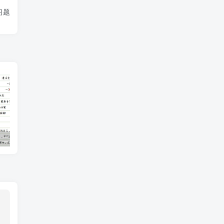
习题
】二上语文
二下语文【全册必背考点梳理-空白】15页