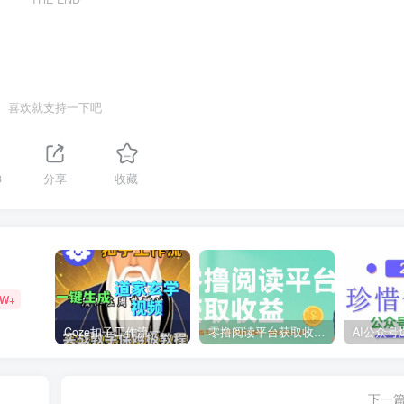
喜欢就支持一下吧
3
分享
收藏
9W+
Coze扣子工作流一键生成道家玄学短视频，实战保姆级教程
零撸阅读平台获取收益，最新无门槛平台，一部手机即可操作，单日收益50-3张【揭秘】
下一