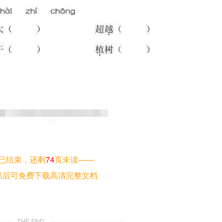
已结束，还剩
74
页未读——
品后可免费下载高清完整文档
THE END