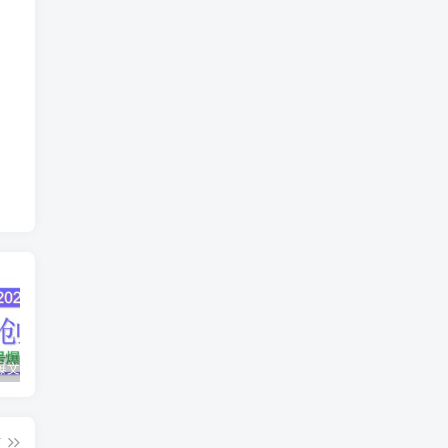
AI公众号爆文创作变现，2025公众号爆文教程(包含指令)
众影AI由空前强大的AI技术打造的AI工具天花板
蛋花免费小说新人1元红包
篇