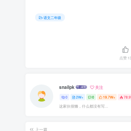
语文二年级
点赞
1
snailpk
关注
0
2W+
0
19.7W+
78.
这家伙很懒，什么都没有写...
上一篇