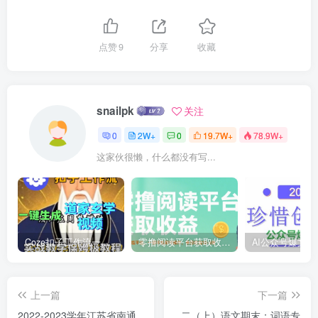
点赞
9
分享
收藏
snailpk
关注
0
2W+
0
19.7W+
78.9W+
这家伙很懒，什么都没有写...
Coze扣子工作流一键生成道家玄学短视频，实战保姆级教程
零撸阅读平台获取收益，最新无门槛平台，一部手机即可操作，单日收益50-3张【揭秘】
上一篇
下一篇
2022-2023学年江苏省南通
二（上）语文期末：词语专