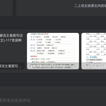
二上语文按课文内容
部编版二年级上册语文看图写话满分指导练习(含范文)
【复习重点点】二上语文
请登录后发表评论