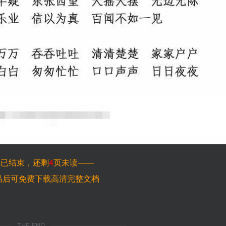
览已结束，还剩
4
页未读——
品后可免费下载高清完整文档
THE END