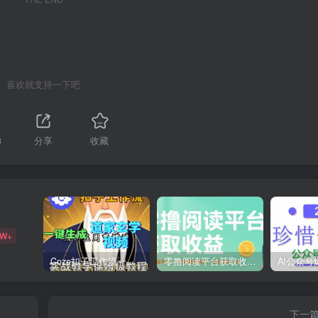
喜欢就支持一下吧
3
分享
收藏
9W+
Coze扣子工作流一键生成道家玄学短视频，实战保姆级教程
零撸阅读平台获取收益，最新无门槛平台，一部手机即可操作，单日收益50-3张【揭秘】
下一