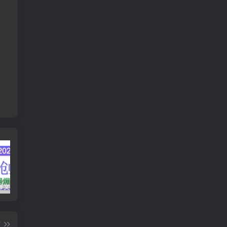
AI公众号爆文创作变现，2025公众号爆文教程(包含指令)
众影AI由空前强大的AI技术打造的AI工具天花板
蛋花免费小说新人1元红包
篇