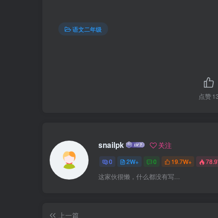
语文二年级
点赞
1
snailpk
关注
0
2W+
0
19.7W+
78.
这家伙很懒，什么都没有写...
上一篇