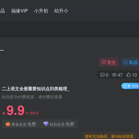
精品
福缘VIP
小升初
幼升小
_
关注
私信
0
47
13
已售 528
二上语文全册重要知识点归类梳理_
此内容为付费资源，请付费后查看
9.9
29.9
￥
￥
免费
免费
黄金会员
钻石会员
暂时无法购买，请与站长联系