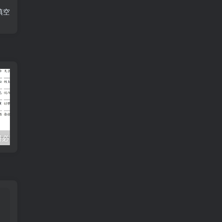
填空
二下语文【全册必背考点梳理-空白】15页
25二下语文第三单元拔尖测试卷-春季是中华（含答案5页）