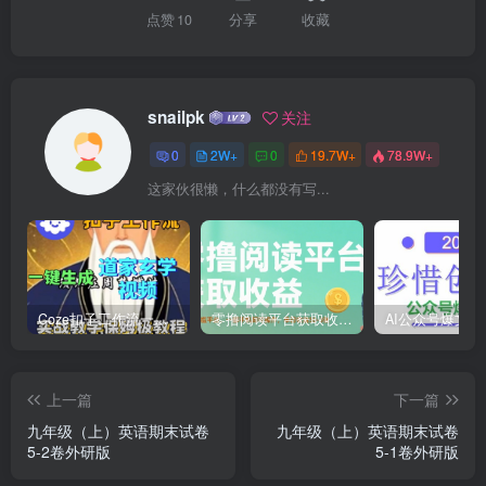
点赞
10
分享
收藏
snailpk
关注
0
2W+
0
19.7W+
78.9W+
这家伙很懒，什么都没有写...
Coze扣子工作流一键生成道家玄学短视频，实战保姆级教程
零撸阅读平台获取收益，最新无门槛平台，一部手机即可操作，单日收益50-3张【揭秘】
上一篇
下一篇
九年级（上）英语期末试卷
九年级（上）英语期末试卷
5-2卷外研版
5-1卷外研版