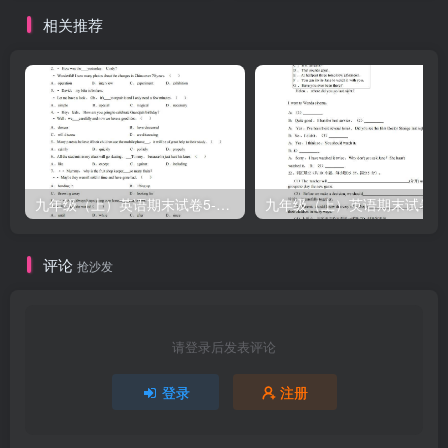
相关推荐
九年级（上）英语期末试卷5-1卷外研版
九年
评论
抢沙发
请登录后发表评论
登录
注册