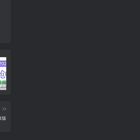
AI公众号爆文创作变现，2025公众号爆文教程(包含指令)
众影AI由空前强大的AI技术打造的AI工具天花板
蛋花免费小说新人1元红包
篇
教版