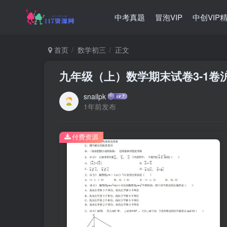
中考真题
冒泡VIP
中创VIP
首页
数学初三
正文
九年级（上）数学期末试卷3-1卷
snailpk
1年前发布
付费资源