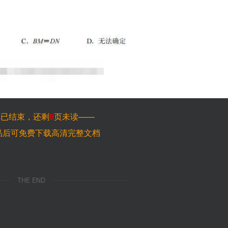
览已结束，还剩
9
页未读——
品后可免费下载高清完整文档
THE END