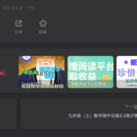
喜欢就支持一下吧
分享
收藏
9W+
Coze扣子工作流一键生成道家玄学短视频，实战保姆级教程
零撸阅读平台获取收益，最新无门槛平台，一部手机即可操作，单日收益50-3张【揭秘】
下一
九年级（上）数学期中试卷2-2卷沪