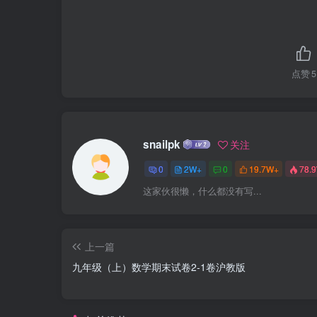
点赞
5
snailpk
关注
0
2W+
0
19.7W+
78.
这家伙很懒，什么都没有写...
上一篇
九年级（上）数学期末试卷2-1卷沪教版