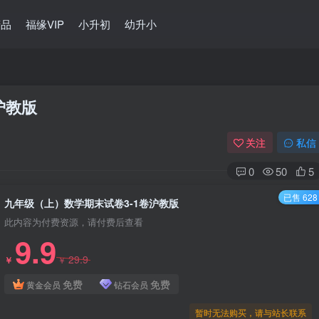
精品
福缘VIP
小升初
幼升小
沪教版
关注
私信
0
50
5
已售 628
九年级（上）数学期末试卷3-1卷沪教版
此内容为付费资源，请付费后查看
9.9
29.9
￥
￥
免费
免费
黄金会员
钻石会员
暂时无法购买，请与站长联系