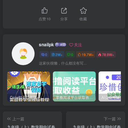
点赞
10
分享
收藏
snailpk
关注
0
2W+
0
19.7W+
78.9W+
这家伙很懒，什么都没有写...
Coze扣子工作流一键生成道家玄学短视频，实战保姆级教程
零撸阅读平台获取收益，最新无门槛平台，一部手机即可操作，单日收益50-3张【揭秘】
上一篇
下一篇
九年级（上）数学期中试卷
九年级（上）数学期中试卷