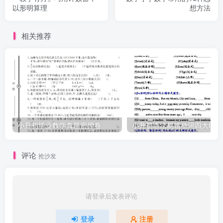
以形明算理
想方法
相关推荐
小升初毕业数学真题密押卷
小
评论
抢沙发
请登录后发表评论
登录
注册