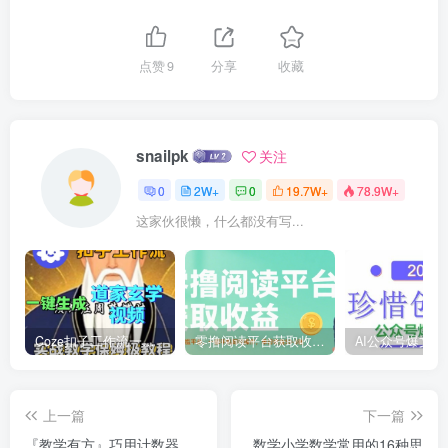
点赞
9
分享
收藏
snailpk
关注
0
2W+
0
19.7W+
78.9W+
这家伙很懒，什么都没有写...
Coze扣子工作流一键生成道家玄学短视频，实战保姆级教程
零撸阅读平台获取收益，最新无门槛平台，一部手机即可操作，单日收益50-3张【揭秘】
上一篇
下一篇
『教学有方』巧用计数器，
数学小学数学常用的16种思