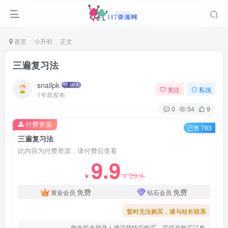
首页
小升初
正文
三遍复习法
snailpk
关注
私信
1年前发布
0
54
9
付费资源
已售 783
三遍复习法
此内容为付费资源，请付费后查看
9.9
29.9
￥
￥
免费
免费
黄金会员
钻石会员
暂时无法购买，请与站长联系
您当前未登录！建议登陆后购买，可保存购买订单