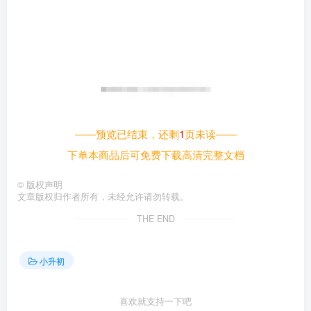
——预览已结束，还剩
1
页未读——
下单本商品后可免费下载高清完整文档
©
版权声明
文章版权归作者所有，未经允许请勿转载。
THE END
小升初
喜欢就支持一下吧