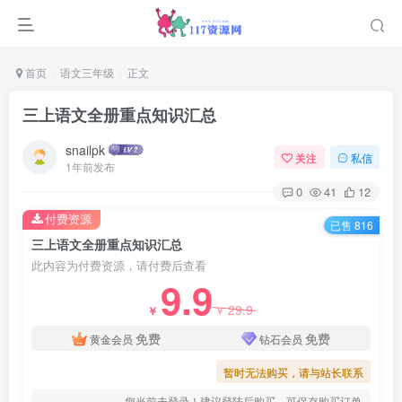
首页
语文三年级
正文
三上语文全册重点知识汇总
snailpk
关注
私信
1年前发布
0
41
12
付费资源
已售 816
三上语文全册重点知识汇总
此内容为付费资源，请付费后查看
9.9
29.9
￥
￥
免费
免费
黄金会员
钻石会员
暂时无法购买，请与站长联系
您当前未登录！建议登陆后购买，可保存购买订单