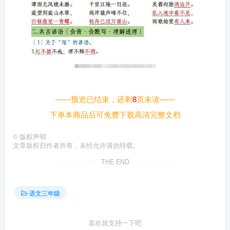
——预览已结束，还剩
8
页未读——
下单本商品后可免费下载高清完整文档
©
版权声明
文章版权归作者所有，未经允许请勿转载。
THE END
语文三年级
喜欢就支持一下吧