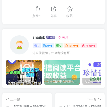
点赞
12
分享
收藏
snailpk
关注
0
2W+
0
19.7W+
78.9W+
这家伙很懒，什么都没有写...
Coze扣子工作流一键生成道家玄学短视频，实战保姆级教程
零撸阅读平台获取收益，最新无门槛平台，一部手机即可操作，单日收益50-3张【揭秘】
上一篇
下一篇
三上语文第四单元知识重点
三（上）语文第8单元自编知