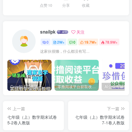
点赞
10
分享
收藏
snailpk
关注
0
2W+
0
19.7W+
78.9W+
这家伙很懒，什么都没有写...
Coze扣子工作流一键生成道家玄学短视频，实战保姆级教程
零撸阅读平台获取收益，最新无门槛平台，一部手机即可操作，单日收益50-3张【揭秘】
上一篇
下一篇
七年级（上）数学期末试卷
七年级（上）数学期末试卷
5-2卷人教版
7-1卷人教版