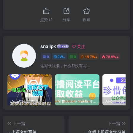
点赞
12
分享
收藏
snailpk
关注
0
2W+
0
19.7W+
78.9W+
这家伙很懒，什么都没有写...
Coze扣子工作流一键生成道家玄学短视频，实战保姆级教程
零撸阅读平台获取收益，最新无门槛平台，一部手机即可操作，单日收益50-3张【揭秘】
上一篇
下一篇
一上语文默写单
一年级上册语文学习单