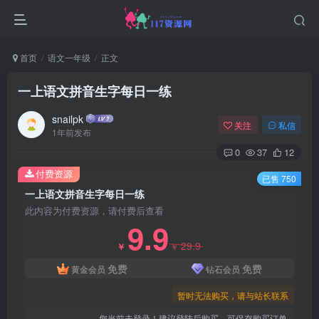
首页
语文一年级
正文
一上语文拼音生字每日一练
snailpk
关注
私信
1年前发布
0
37
12
付费资源
已售 750
一上语文拼音生字每日一练
此内容为付费资源，请付费后查看
9.9
29.9
￥
￥
免费
免费
黄金会员
钻石会员
暂时无法购买，请与站长联系
您当前未登录！建议登陆后购买，可保存购买订单