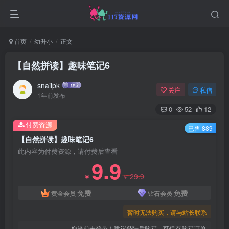
首页
幼升小
正文
【自然拼读】趣味笔记6
snailpk
关注
私信
1年前发布
0
52
12
付费资源
已售 889
【自然拼读】趣味笔记6
此内容为付费资源，请付费后查看
9.9
29.9
￥
￥
免费
免费
黄金会员
钻石会员
暂时无法购买，请与站长联系
您当前未登录！建议登陆后购买，可保存购买订单