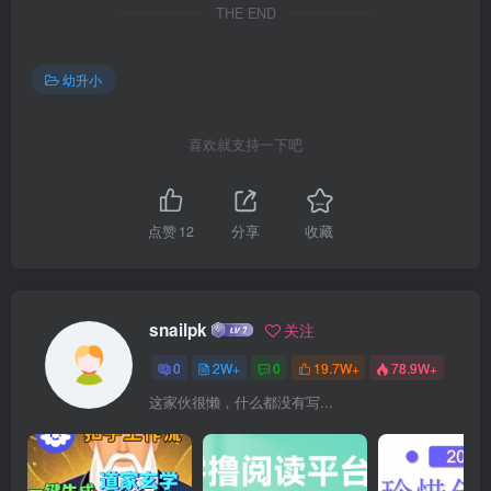
THE END
幼升小
喜欢就支持一下吧
点赞
12
分享
收藏
snailpk
关注
0
2W+
0
19.7W+
78.9W+
这家伙很懒，什么都没有写...