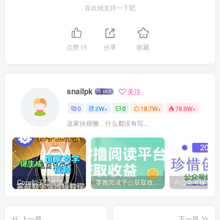
喜欢就支持一下吧
点赞
15
分享
收藏
snailpk
关注
0
2W+
0
19.7W+
78.9W+
这家伙很懒，什么都没有写...
Coze扣子工作流一键生成道家玄学短视频，实战保姆级教程
零撸阅读平台获取收益，最新无门槛平台，一部手机即可操作，单日收益50-3张【揭秘】
上一篇
下一篇