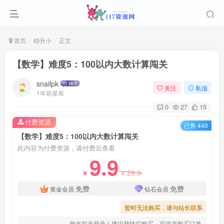
首页
幼升小
正文
【数学】难度5：100以内大数计算闯关
snailpk
关注
私信
1年前发布
0
27
15
付费资源
已售 440
【数学】难度5：100以内大数计算闯关
此内容为付费资源，请付费后查看
9.9
29.9
￥
￥
免费
免费
黄金会员
钻石会员
暂时无法购买，请与站长联系
您当前未登录！建议登陆后购买，可保存购买订单