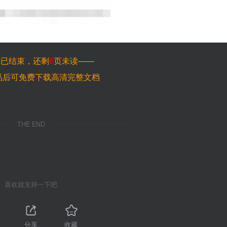
览已结束，还剩
6
页未读——
品后可免费下载高清完整文档
THE END
喜欢就支持一下吧
分享
收藏