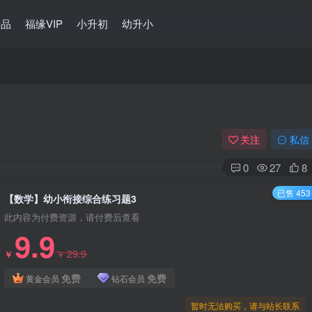
精品
福缘VIP
小升初
幼升小
关注
私信
0
27
8
已售 453
【数学】幼小衔接综合练习题3
此内容为付费资源，请付费后查看
9.9
29.9
￥
￥
免费
免费
黄金会员
钻石会员
暂时无法购买，请与站长联系