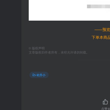
——预
下单本商
©
版权声明
文章版权归作者所有，未经允许请勿转载。
幼升小
点赞
8