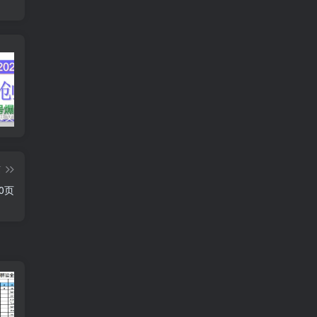
AI公众号爆文创作变现，2025公众号爆文教程(包含指令)
众影AI由空前强大的AI技术打造的AI工具天花板
蛋花免费小说新人1元红包
篇
0页