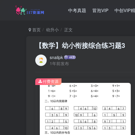
中考真题
冒泡VIP
中创VIP
首页
幼升小
正文
【数学】幼小衔接综合练习题3
snailpk
1年前发布
付费资源