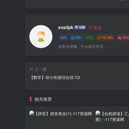
snailpk
关注
0
2W+
0
19.7W+
78.
这家伙很懒，什么都没有写...
上一篇
【数学】幼小衔接综合练习2
相关推荐