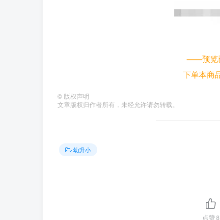
——预览
下单本商
©
版权声明
文章版权归作者所有，未经允许请勿转载。
幼升小
点赞
8