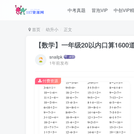
中考真题
冒泡VIP
中创VIP
首页
幼升小
正文
【数学】一年级20以内口算160
snailpk
1年前发布
付费资源