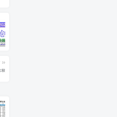
AI公众号爆文创作变现，2025公众号爆文教程(包含指令)
众影AI由空前强大的AI技术打造的AI工具天花板
蛋花免费小说新人1元红包
篇
比较