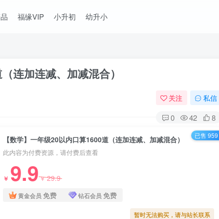
精品
福缘VIP
小升初
幼升小
0道（连加连减、加减混合）
关注
私信
0
42
8
已售 959
【数学】一年级20以内口算1600道（连加连减、加减混合）
此内容为付费资源，请付费后查看
9.9
29.9
￥
￥
免费
免费
黄金会员
钻石会员
暂时无法购买，请与站长联系