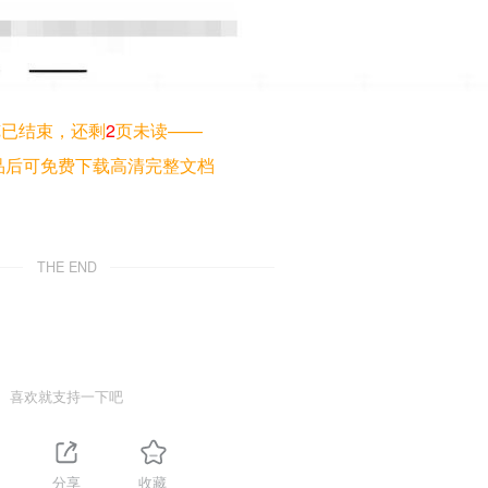
览已结束，还剩
2
页未读——
品后可免费下载高清完整文档
THE END
喜欢就支持一下吧
分享
收藏