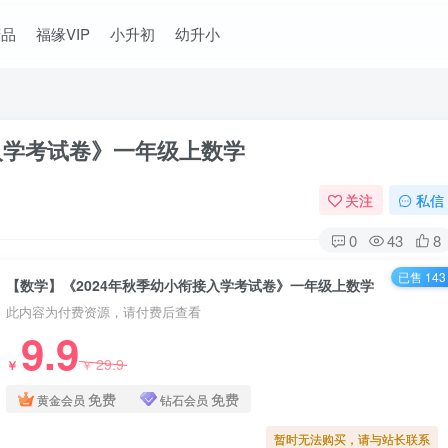
精品
福缘VIP
小升初
幼升小
入学考试卷》一年级上数学
关注
私信
0
43
8
已售 143
【数学】《2024年秋季幼小衔接入学考试卷》一年级上数学
此内容为付费资源，请付费后查看
9.9
29.9
￥
￥
免费
免费
黄金会员
钻石会员
暂时无法购买，请与站长联系