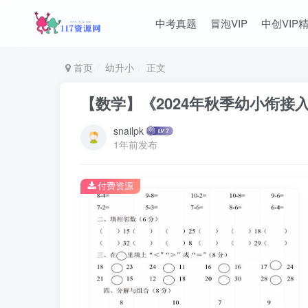
中考真题
冒泡VIP
中创VIP
首页
幼升小
正文
【数学】《2024年秋季幼小衔接
snailpk
1年前发布
付费资源