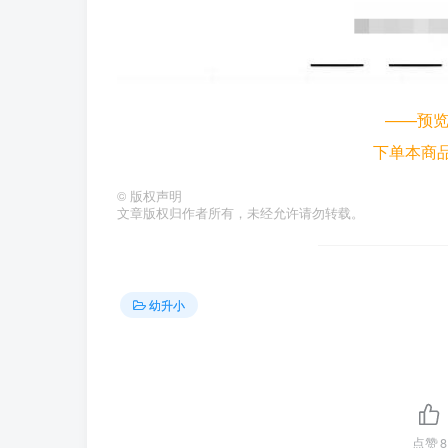
——预
下单本商
©
版权声明
文章版权归作者所有，未经允许请勿转载。
幼升小
点赞
8