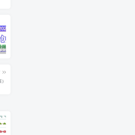
AI公众号爆文创作变现，2025公众号爆文教程(包含指令)
众影AI由空前强大的AI技术打造的AI工具天花板
蛋花免费小说新人1元红包
篇
案）