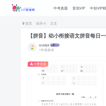
中考真题
冒泡VIP
中创VIP
首页
幼升小
正文
【拼音】幼小衔接语文拼音每日一练
snailpk
1年前发布
付费资源