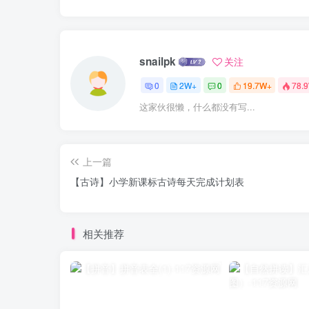
snailpk
关注
0
2W+
0
19.7W+
78.
这家伙很懒，什么都没有写...
上一篇
【古诗】小学新课标古诗每天完成计划表
相关推荐