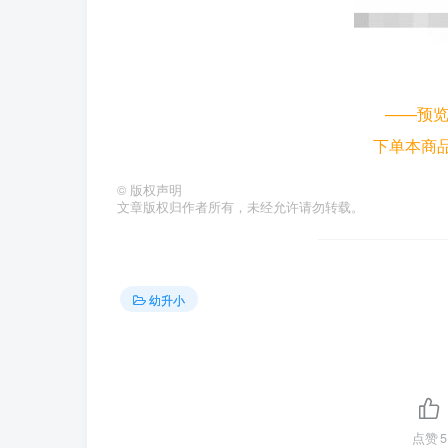
——预
下单本商
©
版权声明
文章版权归作者所有，未经允许请勿转载。
幼升小
点赞
5