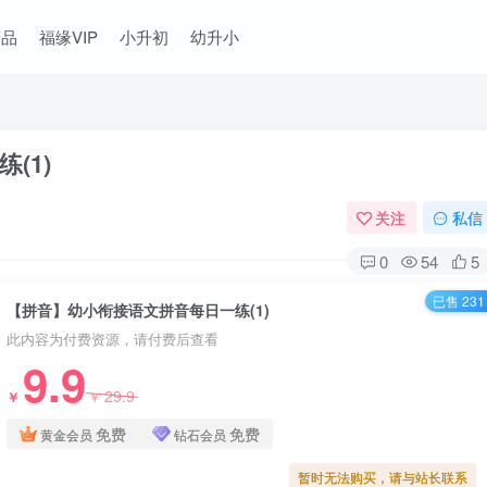
精品
福缘VIP
小升初
幼升小
(1)
关注
私信
0
54
5
已售 231
【拼音】幼小衔接语文拼音每日一练(1)
此内容为付费资源，请付费后查看
9.9
29.9
￥
￥
免费
免费
黄金会员
钻石会员
暂时无法购买，请与站长联系