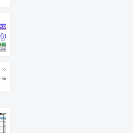
AI公众号爆文创作变现，2025公众号爆文教程(包含指令)
众影AI由空前强大的AI技术打造的AI工具天花板
蛋花免费小说新人1元红包
篇
一练