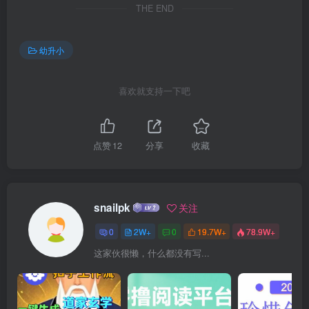
THE END
幼升小
喜欢就支持一下吧
点赞
12
分享
收藏
snailpk
关注
0
2W+
0
19.7W+
78.9W+
这家伙很懒，什么都没有写...