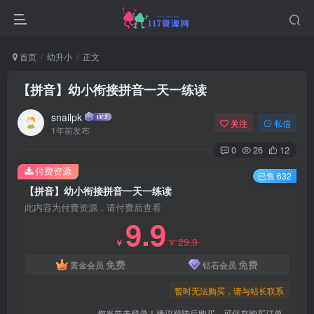
首页
幼升小
正文
【拼音】幼小衔接拼音一天一练读
snailpk
关注
私信
1年前发布
0
26
12
付费资源
已售 632
【拼音】幼小衔接拼音一天一练读
此内容为付费资源，请付费后查看
9.9
29.9
￥
￥
免费
免费
黄金会员
钻石会员
暂时无法购买，请与站长联系
您当前未登录！建议登陆后购买，可保存购买订单