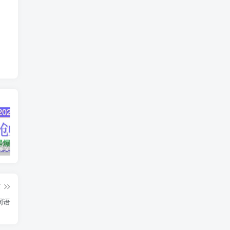
AI公众号爆文创作变现，2025公众号爆文教程(包含指令)
众影AI由空前强大的AI技术打造的AI工具天花板
蛋花免费小说新人1元红包
篇
词语