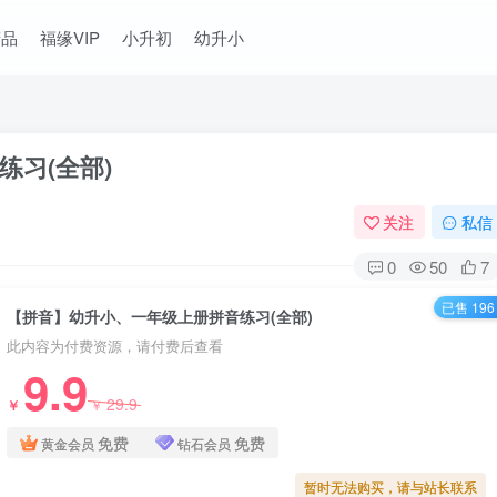
精品
福缘VIP
小升初
幼升小
习(全部)
关注
私信
0
50
7
已售 196
【拼音】幼升小、一年级上册拼音练习(全部)
此内容为付费资源，请付费后查看
9.9
29.9
￥
￥
免费
免费
黄金会员
钻石会员
暂时无法购买，请与站长联系