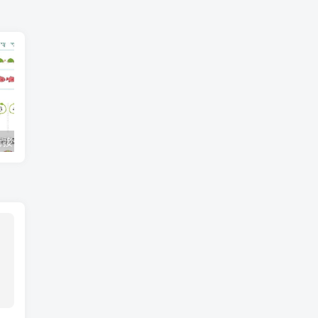
【数学】幼小衔接一日一练5：数学（44页）
【数学】数字连线普通