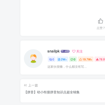
点赞
7
snailpk
关注
0
2W+
0
19.7W+
78.
这家伙很懒，什么都没有写...
上一篇
【拼音】幼小衔接拼音知识点超全锦集