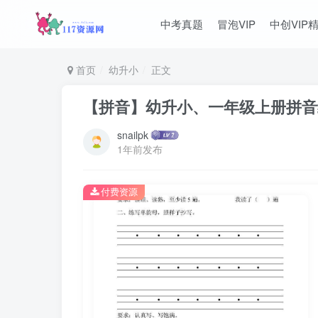
中考真题
冒泡VIP
中创VIP
首页
幼升小
正文
【拼音】幼升小、一年级上册拼音练
snailpk
1年前发布
付费资源