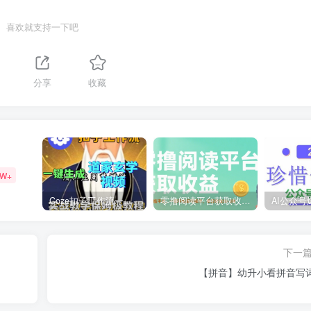
喜欢就支持一下吧
分享
收藏
9W+
Coze扣子工作流一键生成道家玄学短视频，实战保姆级教程
零撸阅读平台获取收益，最新无门槛平台，一部手机即可操作，单日收益50-3张【揭秘】
下一
【拼音】幼升小看拼音写