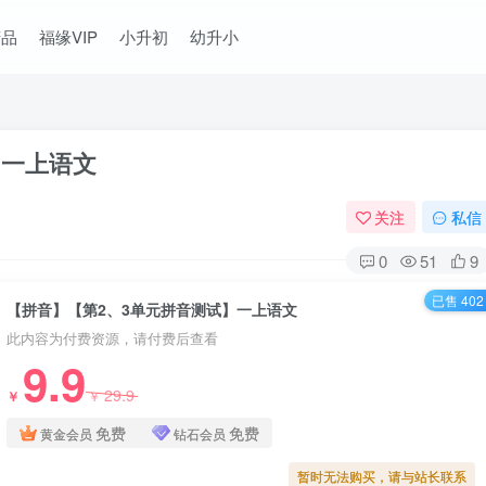
精品
福缘VIP
小升初
幼升小
】一上语文
关注
私信
0
51
9
已售 402
【拼音】【第2、3单元拼音测试】一上语文
此内容为付费资源，请付费后查看
9.9
29.9
￥
￥
免费
免费
黄金会员
钻石会员
暂时无法购买，请与站长联系