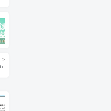
零撸阅读平台获取收益，最新无门槛平台，一部手机即可操作，单日收益50-3张【揭秘】
众影AI由空前强大的AI技术打造的AI工具天花板
蛋花免费小说新人1元红包
篇
1）